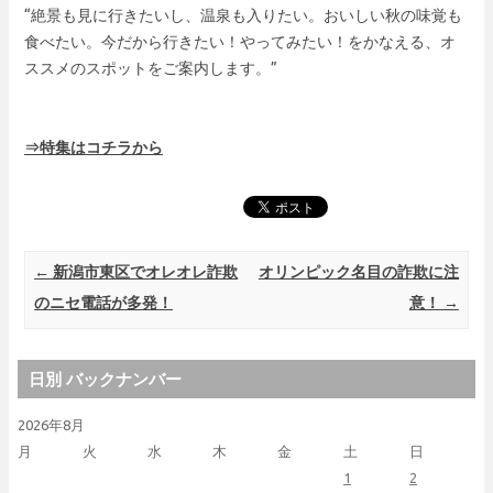
“絶景も見に行きたいし、温泉も入りたい。おいしい秋の味覚も
食べたい。今だから行きたい！やってみたい！をかなえる、オ
ススメのスポットをご案内します。”
⇒特集はコチラから
Post navigation
←
新潟市東区でオレオレ詐欺
オリンピック名目の詐欺に注
のニセ電話が多発！
意！
→
日別 バックナンバー
2026年8月
月
火
水
木
金
土
日
1
2