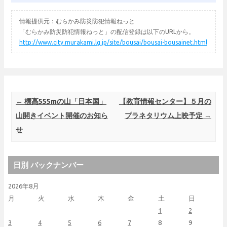
情報提供元：むらかみ防災防犯情報ねっと
「むらかみ防災防犯情報ねっと」の配信登録は以下のURLから。
http://www.city.murakami.lg.jp/site/bousai/bousai-bousainet.html
Post navigation
←
標高555mの山「日本国」
【教育情報センター】５月の
山開きイベント開催のお知ら
プラネタリウム上映予定
→
せ
日別 バックナンバー
2026年8月
月
火
水
木
金
土
日
1
2
3
4
5
6
7
8
9