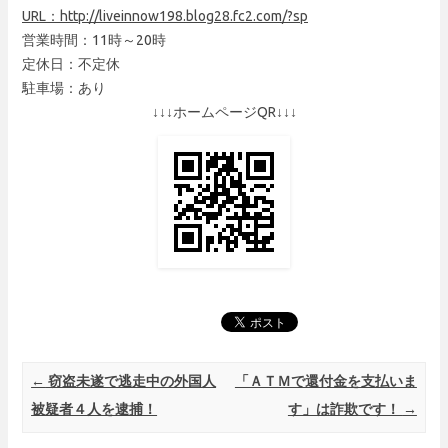
URL：
http://liveinnow198.blog28.fc2.com/?sp
営業時間：11時～20時
定休日：不定休
駐車場：あり
↓↓↓ホームページQR↓↓↓
Post navigation
←
窃盗未遂で逃走中の外国人
「ＡＴＭで還付金を支払いま
被疑者４人を逮捕！
す」は詐欺です！
→