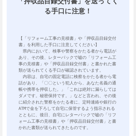
「押収品目録交付書」を送ってく
る手口に注意！
【「リフォーム工事の見積書」や「押収品目録交付
書」を利用した手口に注意してください】

　県内において、検事や警察をかたる者から電話が
あり、その後、レターパックで嘘の「リフォーム工
事の見積書」や「押収品目録交付書」と書かれた書
類が送られてくる手口が確認されています。

　内容は、自宅の固定電話に検察をかたる者から電
話があり、「〇〇という犯人から、あなた名義の通
帳や携帯を押収した。」「これは絶対に漏らしては
ダメです。秘密保持です。」などと言われ、その後
に紹介された警察をかたる者に、定時連絡や銀行の
ATMで金を下ろして自宅に保管するよう指示される
とともに、後日、自宅にレターパックで嘘の「リフ
ォーム工事の見積書」や「押収品目録交付書」と書
かれた書類が送られてきたものです。
