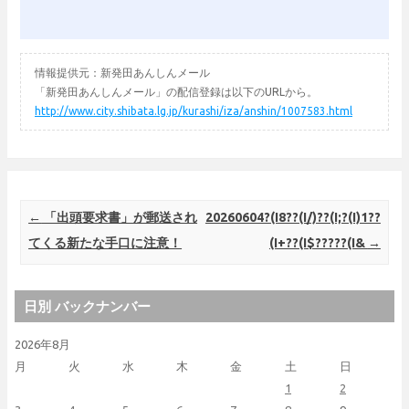
情報提供元：新発田あんしんメール
「新発田あんしんメール」の配信登録は以下のURLから。
http://www.city.shibata.lg.jp/kurashi/iza/anshin/1007583.html
Post navigation
←
「出頭要求書」が郵送され
20260604?(I8??(I/)??(I;?(I)1??
てくる新たな手口に注意！
(I+??(I$?????(I&
→
日別 バックナンバー
2026年8月
月
火
水
木
金
土
日
1
2