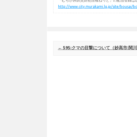
「むらかみ防災防犯情報ねっと」の配信登録は以
http://www.city.murakami.lg.jp/site/bousai/b
Post navigation
←
595:クマの目撃について（妙高市:関