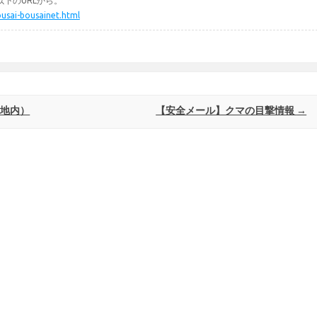
下のURLから。
ousai-bousainet.html
川地内）
【安全メール】クマの目撃情報
→