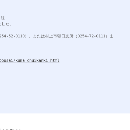
線

した。

-52-0110）、または村上市朝日支所（0254-72-0111）ま
bousai/kuma-chuikanki.html