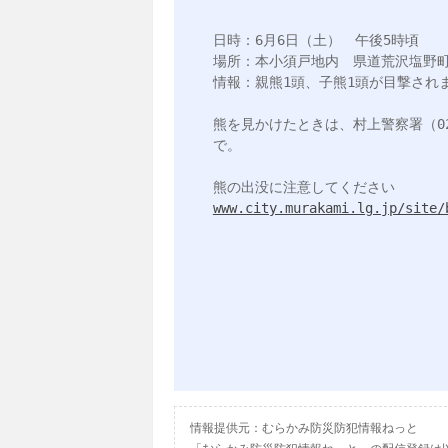
日時：6月6日（土）　午後5時頃

場所：本小須戸地内　県道荒沢塩野町
情報：親熊1頭、子熊1頭が目撃されま
熊を見かけたときは、村上警察署（0254
で。

www.city.murakami.lg.jp/site/
情報提供元：むらかみ防災防犯情報ねっと