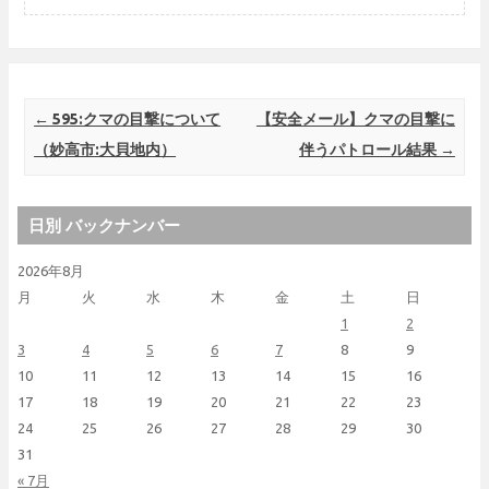
Post navigation
←
595:クマの目撃について
【安全メール】クマの目撃に
（妙高市:大貝地内）
伴うパトロール結果
→
日別 バックナンバー
2026年8月
月
火
水
木
金
土
日
1
2
3
4
5
6
7
8
9
10
11
12
13
14
15
16
17
18
19
20
21
22
23
24
25
26
27
28
29
30
31
« 7月