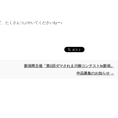
て、たくさんつぶやいてくださいねー♪
新潟県主催「第2回ダマされま川柳コンテストin新潟」
作品募集のお知らせ
→