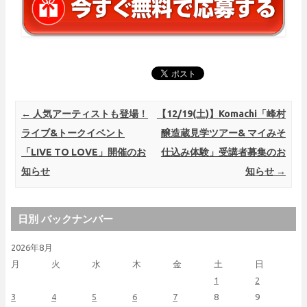
Post navigation
←
人気アーティストも登場！
【12/19(土)】Komachi「峰村
ライブ&トークイベント
醸造蔵見学ツアー& マイみそ
「LIVE TO LOVE」開催のお
仕込み体験」受講者募集のお
知らせ
知らせ
→
日別 バックナンバー
2026年8月
月
火
水
木
金
土
日
1
2
3
4
5
6
7
8
9