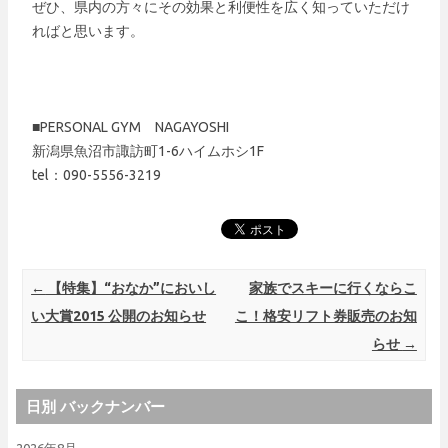
ぜひ、県内の方々にその効果と利便性を広く知っていただけ
ればと思います。
■PERSONAL GYM NAGAYOSHI
新潟県魚沼市諏訪町1-6ハイムホシ1F
tel：090-5556-3219
Post navigation
←
【特集】“おなか”においし
家族でスキーに行くならこ
い大賞2015 公開のお知らせ
こ！格安リフト券販売のお知
らせ
→
日別 バックナンバー
2026年8月