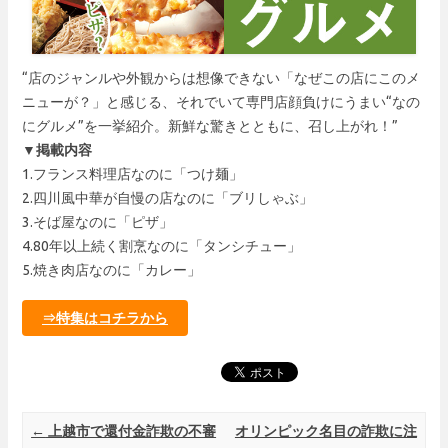
“店のジャンルや外観からは想像できない「なぜこの店にこのメ
ニューが？」と感じる、それでいて専門店顔負けにうまい“なの
にグルメ”を一挙紹介。新鮮な驚きとともに、召し上がれ！”
▼掲載内容
1.フランス料理店なのに「つけ麺」
2.四川風中華が自慢の店なのに「ブリしゃぶ」
3.そば屋なのに「ピザ」
4.80年以上続く割烹なのに「タンシチュー」
5.焼き肉店なのに「カレー」
⇒特集はコチラから
Post navigation
←
上越市で還付金詐欺の不審
オリンピック名目の詐欺に注