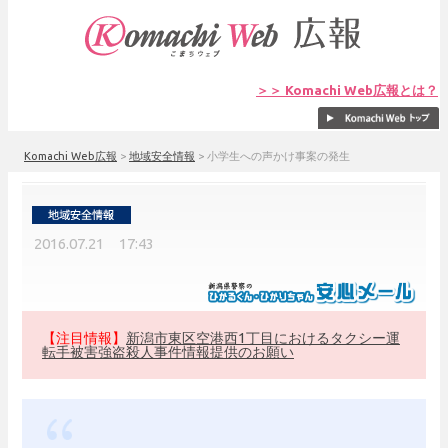
＞＞ Komachi Web広報とは？
Komachi Web広報
>
地域安全情報
>
小学生への声かけ事案の発生
2016.07.21 17:43
【注目情報】
新潟市東区空港西1丁目におけるタクシー運
転手被害強盗殺人事件情報提供のお願い