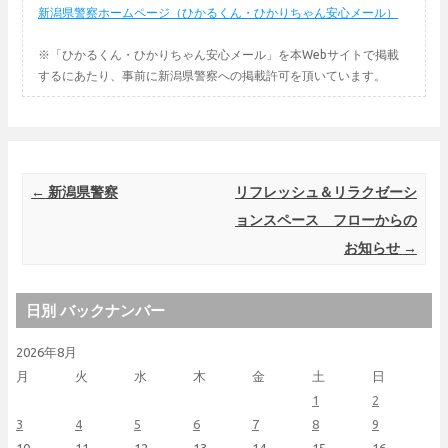
新潟県警察ホームページ（ひかるくん・ひかりちゃん安心メール）
※「ひかるくん・ひかりちゃん安心メール」を本Webサイトで掲載
するにあたり、事前に新潟県警察への掲載許可を頂いています。
Post navigation
←
新潟県警察
リフレッシュ＆リラクゼーシ
ョンスペース フローからの
お知らせ
→
日別 バックナンバー
2026年8月
月
火
水
木
金
土
日
1
2
3
4
5
6
7
8
9