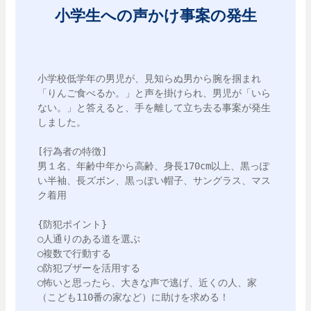
小学生への声かけ事案の発生
小学校低学年の男児が、見知らぬ男から腕を掴まれ
「りんご食べるか。」と声を掛けられ、男児が「いら
ない。」と答えると、手を離して立ち去る事案が発生
しました。

[行為者の特徴]

男１名、年齢中年から高齢、身長170cm以上、黒っぽ
い半袖、長ズボン、黒っぽい帽子、サングラス、マス
ク着用

{防犯ポイント}

○人通りのある道を選ぶ

○複数で行動する

○防犯ブザーを活用する

○怖いと思ったら、大きな声で逃げ、近くの人、家
（こども110番の家など）に助けを求める！
