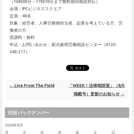
（16時00分～17時30分まで無料個別相談対応）
会場：IPCビジネススクエア
定員：40名
対象：経営者、人事労務御担当者、起業を考えている方、労
働者の方
受講料：無料
申込・お問い合わせ：新潟雇用労働相談センター（0120-
540-217）
Post navigation
←
Live From The Field
「WEEK！法律相談室」（8/5
掲載号）更新のお知らせ
→
日別 バックナンバー
2026年8月
月
火
水
木
金
土
日