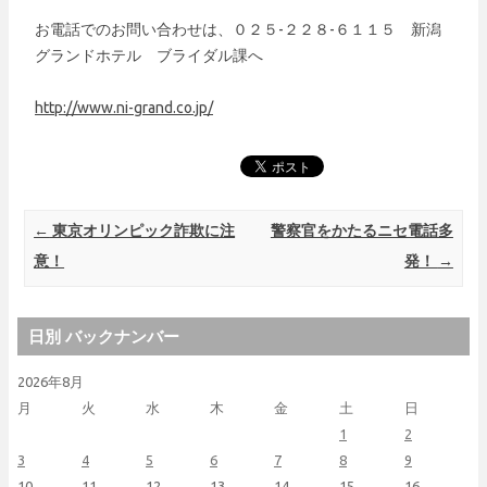
お電話でのお問い合わせは、０２５-２２８-６１１５ 新潟
グランドホテル ブライダル課へ
http://www.ni-grand.co.jp/
Post navigation
←
東京オリンピック詐欺に注
警察官をかたるニセ電話多
意！
発！
→
日別 バックナンバー
2026年8月
月
火
水
木
金
土
日
1
2
3
4
5
6
7
8
9
10
11
12
13
14
15
16