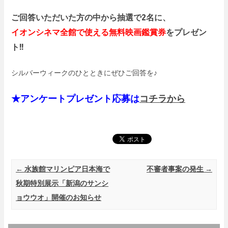
ご回答いただいた方の中から抽選で2名に、
イオンシネマ全館で使える無料映画鑑賞券
をプレゼン
ト!!
シルバーウィークのひとときにぜひご回答を♪
★アンケートプレゼント応募は
コチラから
Post navigation
←
水族館マリンピア日本海で
不審者事案の発生
→
秋期特別展示「新潟のサンシ
ョウウオ」開催のお知らせ