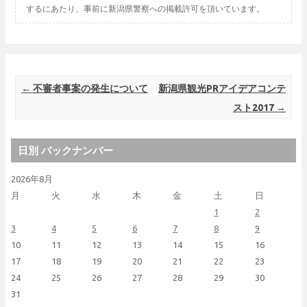
するにあたり、事前に新潟県警察への掲載許可を頂いています。
Post navigation
←
不審者事案の発生について
新潟県観光PRアイデアコンテ
スト2017
→
日別 バックナンバー
2026年8月
月
火
水
木
金
土
日
1
2
3
4
5
6
7
8
9
10
11
12
13
14
15
16
17
18
19
20
21
22
23
24
25
26
27
28
29
30
31