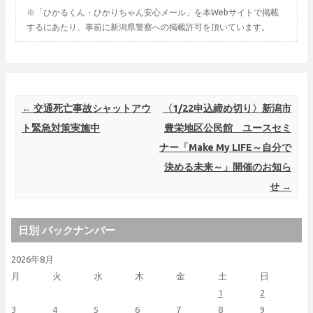
※「ひかるくん・ひかりちゃん安心メール」を本Webサイトで掲載
するにあたり、事前に新潟県警察への掲載許可を頂いています。
Post navigation
←
交通死亡事故シャットアウ
〈1/22申込締め切り〉新潟市
ト緊急対策実施中
豊栄地区公民館 ユースセミ
ナー「Make My LIFE～自分で
決める未来～」開催のお知ら
せ
→
日別 バックナンバー
2026年8月
月
火
水
木
金
土
日
1
2
3
4
5
6
7
8
9