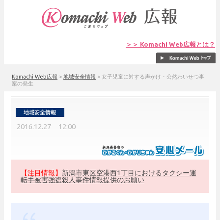
＞＞ Komachi Web広報とは？
Komachi Web広報
>
地域安全情報
>
女子児童に対する声かけ・公然わいせつ事
案の発生
2016.12.27 12:00
【注目情報】
新潟市東区空港西1丁目におけるタクシー運
転手被害強盗殺人事件情報提供のお願い