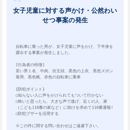
女子児童に対する声かけ・公然わい
せつ事案の発生
自転車に乗った男が、女子児童に声をかけ、下半身を
露出する事案が発生しました。

[行為者の特徴]

若い男１名、中肉、坊主頭、黒色の上衣、黒色ズボン
着用、黒色靴、赤色の自転車に乗車

{防犯ポイント}

○知らない人に声をかけられてもついて行かない

○怖いと思ったら、大きな声で逃げ、近くの人、家
（こども110番の家など）に助けを求めて110番通報!

○防犯ブザーを活用する

※この件に関する問い合わせはご遠慮下さい。
