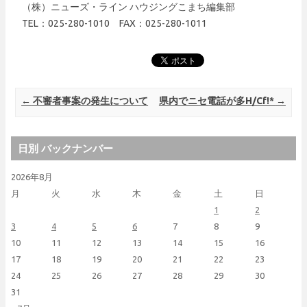
（株）ニューズ・ライン ハウジングこまち編集部
TEL：025-280-1010 FAX：025-280-1011
Post navigation
←
不審者事案の発生について
県内でニセ電話が多H/Cf!*
→
日別 バックナンバー
2026年8月
月
火
水
木
金
土
日
1
2
3
4
5
6
7
8
9
10
11
12
13
14
15
16
17
18
19
20
21
22
23
24
25
26
27
28
29
30
31