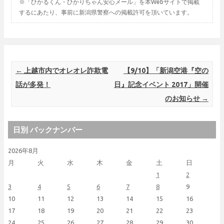
※「ひかるくん・ひかりちゃん安心メール」を本Webサイトで掲載
するにあたり、事前に新潟県警察への掲載許可を頂いています。
Post navigation
←
上越市内でオレオレ詐欺電
【9/10】「新潟空港『空の
話が多発！
日』記念イベント 2017」開催
のお知らせ
→
日別 バックナンバー
2026年8月
月
火
水
木
金
土
日
1
2
3
4
5
6
7
8
9
10
11
12
13
14
15
16
17
18
19
20
21
22
23
24
25
26
27
28
29
30