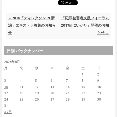
Post navigation
←
NHK「ディレクソン IN 新
「犯罪被害者支援フォーラム
潟」エキストラ募集のお知ら
2017inにいがた」開催のお知
せ
らせ
→
日別 バックナンバー
2026年8月
月
火
水
木
金
土
日
1
2
3
4
5
6
7
8
9
10
11
12
13
14
15
16
17
18
19
20
21
22
23
24
25
26
27
28
29
30
31
« 7月