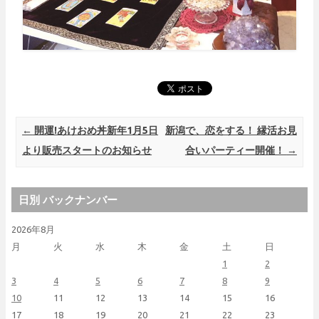
Post navigation
←
開運!あけおめ丼新年1月5日
新潟で、恋をする！ 縁活お見
より販売スタートのお知らせ
合いパーティー開催！
→
日別 バックナンバー
2026年8月
月
火
水
木
金
土
日
1
2
3
4
5
6
7
8
9
10
11
12
13
14
15
16
17
18
19
20
21
22
23