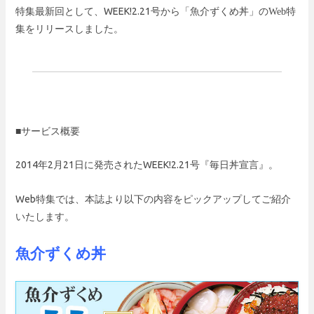
特集最新回として、WEEK!2.21
から「魚介ずくめ丼」の
号
Web
特
集をリリースしました。
■サービス概要
2014年2月21日に発売されたWEEK!2.21
『毎日丼宣言』。
号
Web
特集では、本誌より以下の内容をピックアップしてご紹介
いたします。
魚介ずくめ丼