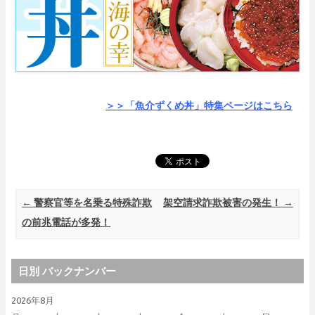
＞＞「魚介ずくめ丼」
特集ページはこちら
Post navigation
←
警察官等を名乗る特殊詐欺
架空請求詐欺被害の発生！
→
の前兆電話が多発！
日別 バックナンバー
2026年8月