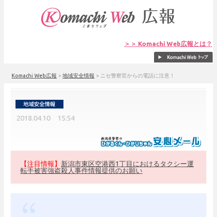
＞＞ Komachi Web広報とは？
Komachi Web広報
>
地域安全情報
>
ニセ警察官からの電話に注意！
2018.04.10 15:54
【注目情報】
新潟市東区空港西1丁目におけるタクシー運
転手被害強盗殺人事件情報提供のお願い