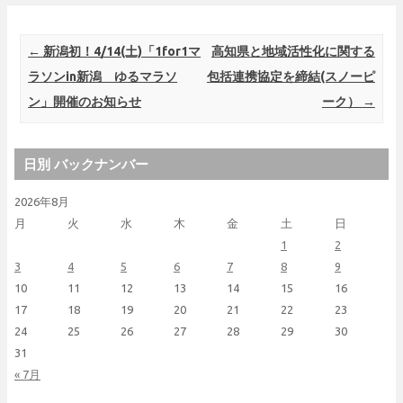
Post navigation
←
新潟初！4/14(土)「1for1マ
高知県と地域活性化に関する
ラソンin新潟 ゆるマラソ
包括連携協定を締結(スノーピ
ン」開催のお知らせ
ーク）
→
日別 バックナンバー
2026年8月
月
火
水
木
金
土
日
1
2
3
4
5
6
7
8
9
10
11
12
13
14
15
16
17
18
19
20
21
22
23
24
25
26
27
28
29
30
31
« 7月