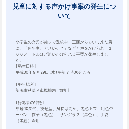
児童に対する声かけ事案の発生につ
いて
小学生の女児が徒歩で登校中、正面から歩いて来た男
に、「何年生。アメいる？」などと声をかけられ、１
００メートルほど追いかけられる事案が発生しまし
た。

[発生日時]

平成30年８月29日(水)午前７時30分ころ

[発生場所]

新潟市秋葉区車場地内 道路上

[行為者の特徴]

年齢40歳代、痩せ型、身長は高め、黒色上衣、紺色ジ
ーパン、帽子（黒色）、サングラス（黒色）、手袋
（黒色）着用
