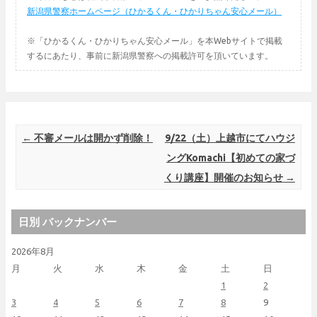
新潟県警察ホームページ（ひかるくん・ひかりちゃん安心メール）
※「ひかるくん・ひかりちゃん安心メール」を本Webサイトで掲載
するにあたり、事前に新潟県警察への掲載許可を頂いています。
Post navigation
←
不審メールは開かず削除！
9/22（土）上越市にてハウジ
ングKomachi【初めての家づ
くり講座】開催のお知らせ
→
日別 バックナンバー
2026年8月
月
火
水
木
金
土
日
1
2
3
4
5
6
7
8
9