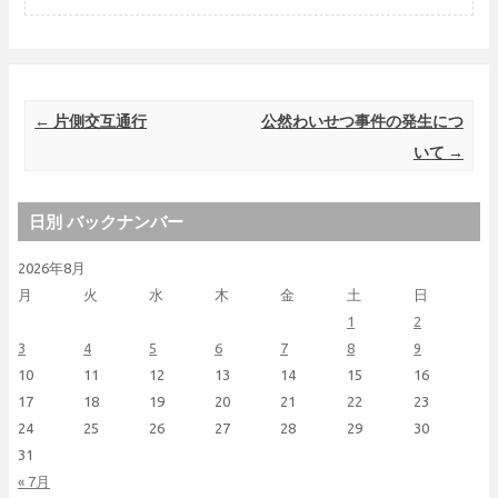
Post navigation
←
片側交互通行
公然わいせつ事件の発生につ
いて
→
日別 バックナンバー
2026年8月
月
火
水
木
金
土
日
1
2
3
4
5
6
7
8
9
10
11
12
13
14
15
16
17
18
19
20
21
22
23
24
25
26
27
28
29
30
31
« 7月