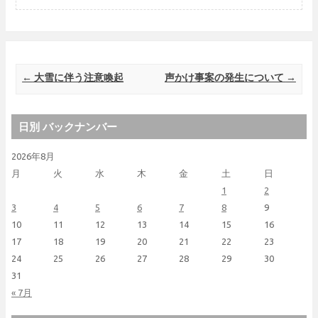
Post navigation
←
大雪に伴う注意喚起
声かけ事案の発生について
→
日別 バックナンバー
2026年8月
月
火
水
木
金
土
日
1
2
3
4
5
6
7
8
9
10
11
12
13
14
15
16
17
18
19
20
21
22
23
24
25
26
27
28
29
30
31
« 7月