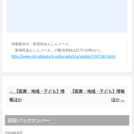
情報提供元：新発田あんしんメール
「新発田あんしんメール」の配信登録は以下のURLから。
http://www.city.shibata.lg.jp/kurashi/iza/anshin/1007583.html
Post navigation
←
【医療・地域・子ども】情
【医療・地域・子ども】情報
報ほか
ほか
→
日別 バックナンバー
2026年8月