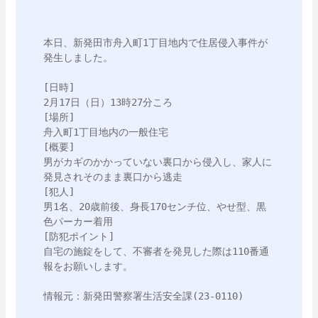
本日、新発田市舟入町1丁目地内で住居侵入事件が
発生しました。

[日時]

2月17日（日）13時27分ころ

[場所]

舟入町1丁目地内の一般住宅

[概要]

男がカギのかかっていない裏口から侵入し、家人に
発見されそのまま裏口から逃走

[犯人]

男1名、20歳前後、身長170センチ位、やせ型、黒
色パーカー着用

[防犯ポイント]

自宅の施錠をして、不審者を発見した際は110番通
報をお願いします。

情報元：新発田警察署生活安全課(23-0110)
