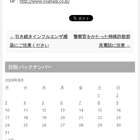
HP：
http://www.oyanagi.co.jp/
Post navigation
←
引き続きインフルエンザ感
警察官をかたった特殊詐欺前
染にご注意ください
兆電話に注意
→
日別 バックナンバー
2026年8月
月
火
水
木
金
土
日
1
2
3
4
5
6
7
8
9
10
11
12
13
14
15
16
17
18
19
20
21
22
23
24
25
26
27
28
29
30
31