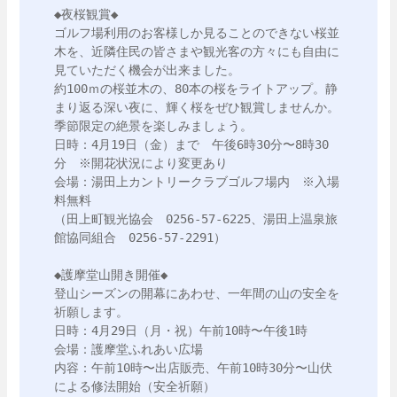
◆夜桜観賞◆

ゴルフ場利用のお客様しか見ることのできない桜並
木を、近隣住民の皆さまや観光客の方々にも自由に
見ていただく機会が出来ました。

約100ｍの桜並木の、80本の桜をライトアップ。静
まり返る深い夜に、輝く桜をぜひ観賞しませんか。
季節限定の絶景を楽しみましょう。

日時：4月19日（金）まで　午後6時30分〜8時30
分　※開花状況により変更あり

会場：湯田上カントリークラブゴルフ場内　※入場
料無料

（田上町観光協会　0256-57-6225、湯田上温泉旅
館協同組合　0256-57-2291）

◆護摩堂山開き開催◆

登山シーズンの開幕にあわせ、一年間の山の安全を
祈願します。

日時：4月29日（月・祝）午前10時〜午後1時

会場：護摩堂ふれあい広場

内容：午前10時〜出店販売、午前10時30分〜山伏
による修法開始（安全祈願）
