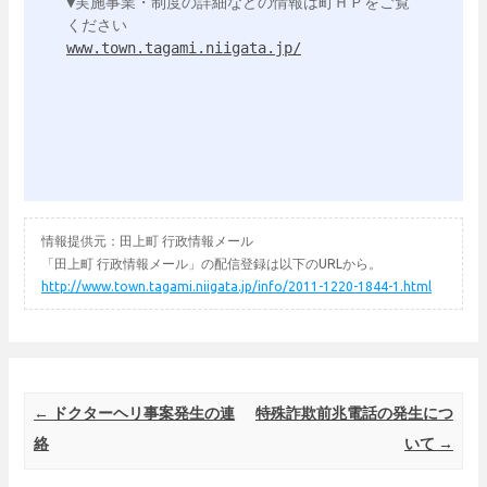
▼実施事業・制度の詳細などの情報は町ＨＰをご覧
www.town.tagami.niigata.jp/
情報提供元：田上町 行政情報メール
「田上町 行政情報メール」の配信登録は以下のURLから。
http://www.town.tagami.niigata.jp/info/2011-1220-1844-1.html
Post navigation
←
ドクターヘリ事案発生の連
特殊詐欺前兆電話の発生につ
絡
いて
→