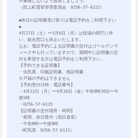
※棄権しないよう投票しましょう。

（田上町選挙管理委員会　0256-57-6222）

◆休日の証明書受け取りは電話予約をご利用下さい
◆　

4月27日（土）〜5月6日（月）は役場の閉庁に伴
い、総合窓口も休止いたします。

なお、電話予約による証明書の交付はゴールデンウ
ィーク中も行っていますので、期間中に証明書の交
付を希望する方は電話予約をご利用下さい。

【予約できる証明書】

・住民票、印鑑証明書、税証明書

※戸籍の予約はできません

【予約受付日時・電話番号】

・4月22日（月）〜4月26日（金）午前8時30分〜午
後5時

・0256-57-6115

【証明書の交付場所・時間】

・夜間、休日受付（宿日直室）

・午前8時〜午後8時

（町民課　0256-57-6115）
