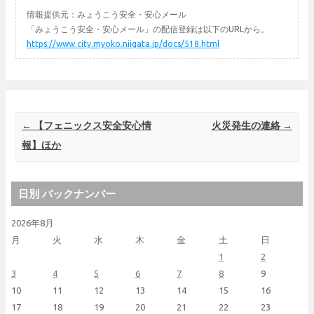
情報提供元：みょうこう安全・安心メール
「みょうこう安全・安心メール」の配信登録は以下のURLから。
https://www.city.myoko.niigata.jp/docs/518.html
Post navigation
←
【フェニックス安全安心情
火災発生の連絡
→
報】ほか
日別 バックナンバー
2026年8月
月
火
水
木
金
土
日
1
2
3
4
5
6
7
8
9
10
11
12
13
14
15
16
17
18
19
20
21
22
23