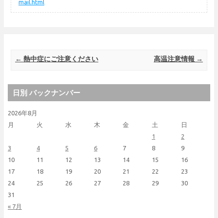
mail.html
Post navigation
←
熱中症にご注意ください
高温注意情報
→
日別 バックナンバー
2026年8月
月
火
水
木
金
土
日
1
2
3
4
5
6
7
8
9
10
11
12
13
14
15
16
17
18
19
20
21
22
23
24
25
26
27
28
29
30
31
« 7月