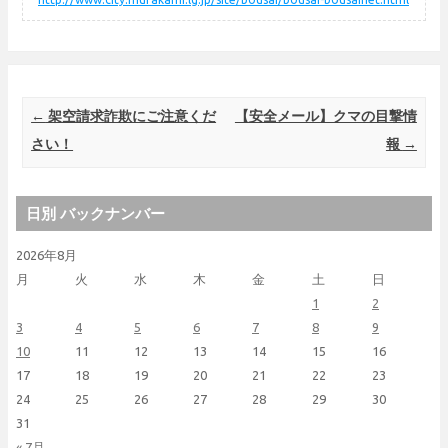
Post navigation
←
架空請求詐欺にご注意くだ
【安全メール】クマの目撃情
さい！
報
→
日別 バックナンバー
2026年8月
月
火
水
木
金
土
日
1
2
3
4
5
6
7
8
9
10
11
12
13
14
15
16
17
18
19
20
21
22
23
24
25
26
27
28
29
30
31
« 7月