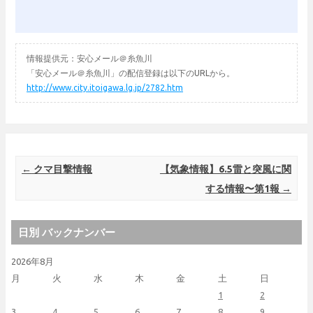
情報提供元：安心メール＠糸魚川
「安心メール＠糸魚川」の配信登録は以下のURLから。
http://www.city.itoigawa.lg.jp/2782.htm
Post navigation
←
クマ目撃情報
【気象情報】6.5雷と突風に関
する情報〜第1報
→
日別 バックナンバー
2026年8月
月
火
水
木
金
土
日
1
2
3
4
5
6
7
8
9