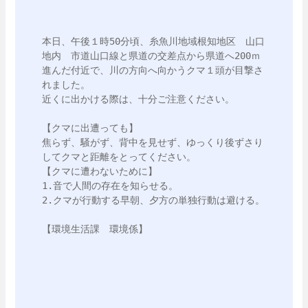
本日、午後１時50分頃、糸魚川地域根知地区　山口
地内　市道山口線と県道の交差点から県道へ200ｍ
進んだ付近で、川の方向へ向かうクマ１頭が目撃さ
れました。

近くに出かける際は、十分ご注意ください。

【クマに出遭っても】

焦らず、騒がず、背中を見せず、ゆっくり後ずさり
してクマと距離をとってください。

【クマに遭わないために】

1.音で人間の存在を知らせる。

2.クマが行動する早朝、夕方の単独行動は避ける。

【環境生活課　環境係】
