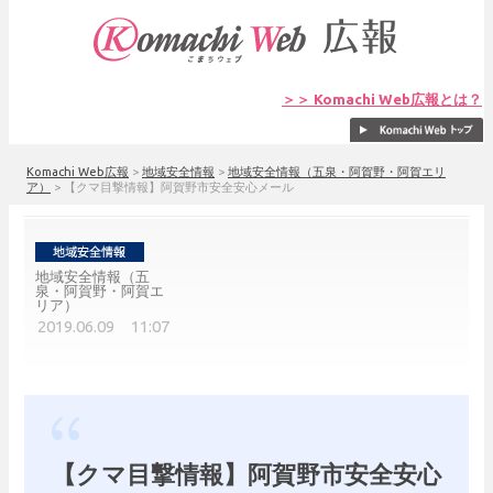
＞＞ Komachi Web広報とは？
Komachi Web広報
>
地域安全情報
>
地域安全情報（五泉・阿賀野・阿賀エリ
ア）
>
【クマ目撃情報】阿賀野市安全安心メール
地域安全情報（五
泉・阿賀野・阿賀エ
リア）
2019.06.09 11:07
【クマ目撃情報】阿賀野市安全安心