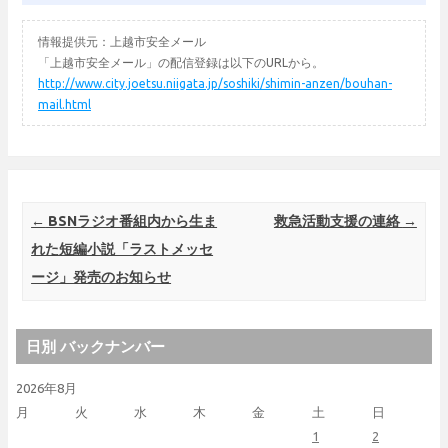
情報提供元：上越市安全メール
「上越市安全メール」の配信登録は以下のURLから。
http://www.city.joetsu.niigata.jp/soshiki/shimin-anzen/bouhan-
mail.html
Post navigation
←
BSNラジオ番組内から生ま
救急活動支援の連絡
→
れた短編小説「ラストメッセ
ージ」発売のお知らせ
日別 バックナンバー
2026年8月
月
火
水
木
金
土
日
1
2