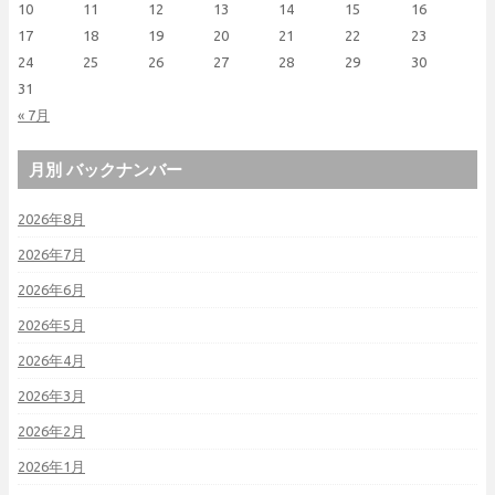
10
11
12
13
14
15
16
17
18
19
20
21
22
23
24
25
26
27
28
29
30
31
« 7月
月別 バックナンバー
2026年8月
2026年7月
2026年6月
2026年5月
2026年4月
2026年3月
2026年2月
2026年1月