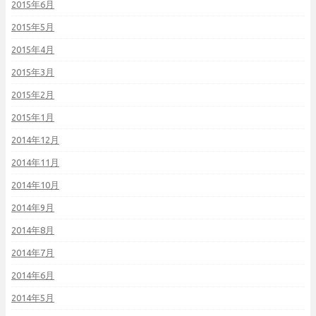
2015年6月
2015年5月
2015年4月
2015年3月
2015年2月
2015年1月
2014年12月
2014年11月
2014年10月
2014年9月
2014年8月
2014年7月
2014年6月
2014年5月