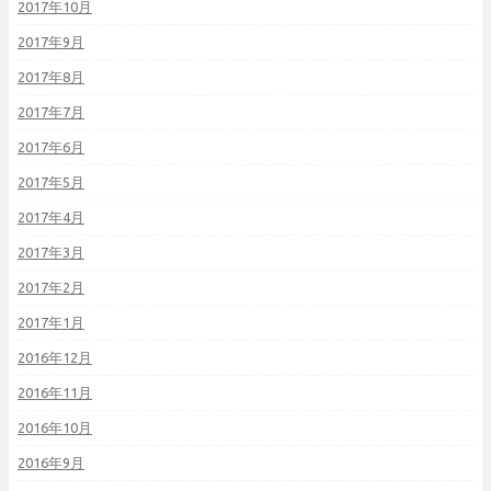
2017年10月
2017年9月
2017年8月
2017年7月
2017年6月
2017年5月
2017年4月
2017年3月
2017年2月
2017年1月
2016年12月
2016年11月
2016年10月
2016年9月