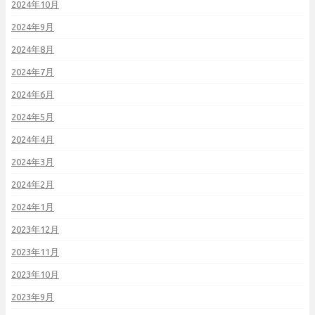
2024年10月
2024年9月
2024年8月
2024年7月
2024年6月
2024年5月
2024年4月
2024年3月
2024年2月
2024年1月
2023年12月
2023年11月
2023年10月
2023年9月