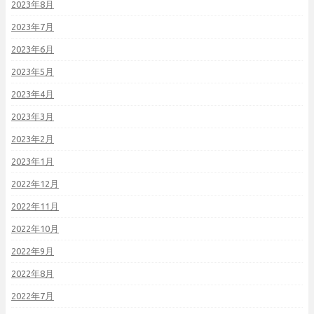
2023年8月
2023年7月
2023年6月
2023年5月
2023年4月
2023年3月
2023年2月
2023年1月
2022年12月
2022年11月
2022年10月
2022年9月
2022年8月
2022年7月