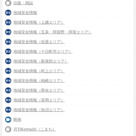
出版・雑誌
地域安全情報
地域安全情報（上越エリア）
地域安全情報（五泉・阿賀野・阿賀エリア）
地域安全情報（佐渡エリア）
地域安全情報（十日町市エリア）
地域安全情報（新発田エリア）
地域安全情報（村上エリア）
地域安全情報（柏崎エリア）
地域安全情報（県央エリア）
地域安全情報（長岡エリア）
地域安全情報（魚沼エリア）
映画
月刊Komachi（こまち）