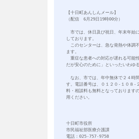
【十日町あんしんメール】

（配信　6月29日19時00分）

　市では、休日及び祝日、年末年始
しております。

　このセンターは、急な発熱や体調
ます。

　重症な患者への対応が遅れる可能
だが安心のために」といったいわゆる
　なお、市では、年中無休で２４時
す。電話番号は、０１２０-１０８-
料・相談料も無料となっております
用ください。

十日町市役所

市民福祉部医療介護課

電話：025-757-9758
