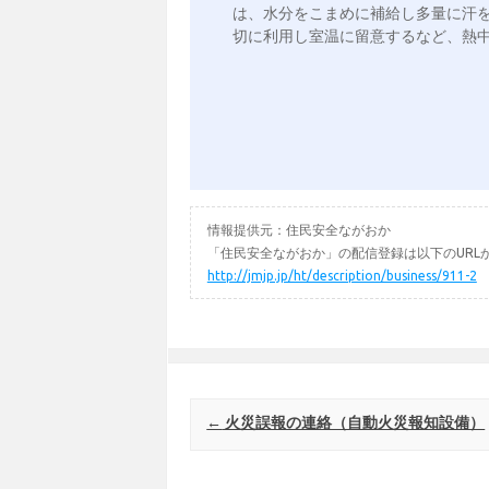
は、水分をこまめに補給し多量に汗
切に利用し室温に留意するなど、熱中
情報提供元：住民安全ながおか
「住民安全ながおか」の配信登録は以下のURL
http://jmjp.jp/ht/description/business/911-2
Post navigation
←
火災誤報の連絡（自動火災報知設備）