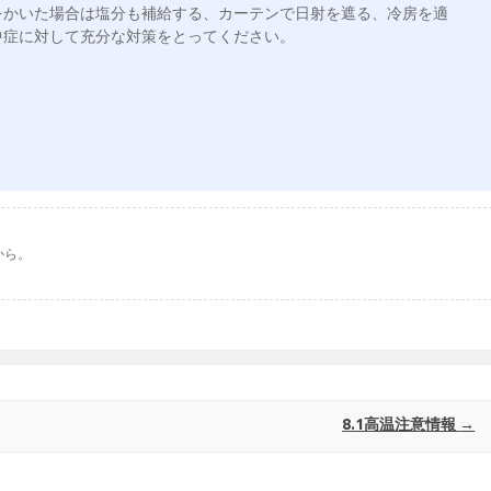
をかいた場合は塩分も補給する、カーテンで日射を遮る、冷房を適
症に対して充分な対策をとってください。

から。
8.1高温注意情報
→