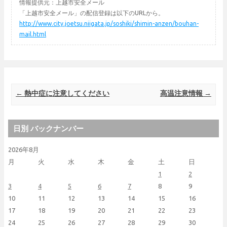
情報提供元：上越市安全メール
「上越市安全メール」の配信登録は以下のURLから。
http://www.city.joetsu.niigata.jp/soshiki/shimin-anzen/bouhan-
mail.html
Post navigation
←
熱中症に注意してください
高温注意情報
→
日別 バックナンバー
2026年8月
月
火
水
木
金
土
日
1
2
3
4
5
6
7
8
9
10
11
12
13
14
15
16
17
18
19
20
21
22
23
24
25
26
27
28
29
30