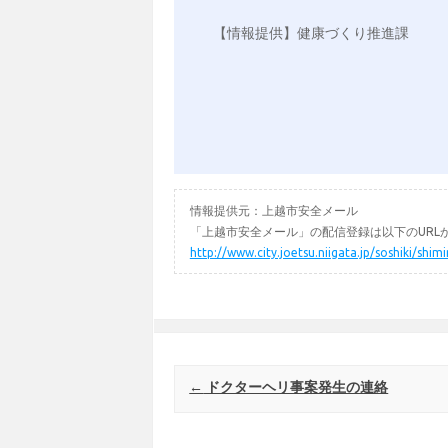
【情報提供】健康づくり推進課

情報提供元：上越市安全メール
「上越市安全メール」の配信登録は以下のURL
http://www.city.joetsu.niigata.jp/soshiki/shi
Post navigation
←
ドクターヘリ事案発生の連絡