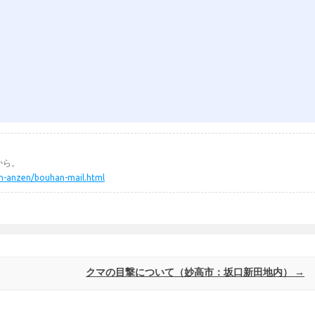
から。
min-anzen/bouhan-mail.html
クマの目撃について（妙高市：坂口新田地内）
→