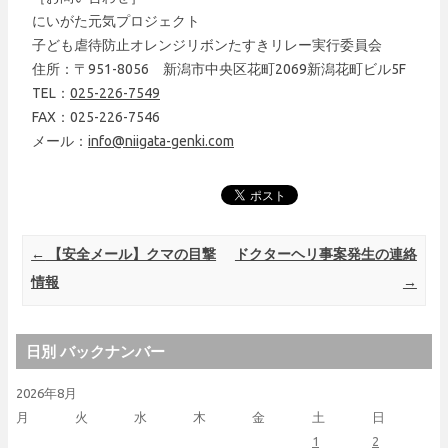
にいがた元気プロジェクト
子ども虐待防止オレンジリボンたすきリレー実行委員会
住所：〒951-8056 新潟市中央区花町2069新潟花町ビル5F
TEL：
025-226-7549
FAX：025-226-7546
メール：
info@niigata-genki.com
Post navigation
←
【安全メール】クマの目撃
ドクターヘリ事案発生の連絡
情報
→
日別 バックナンバー
2026年8月
月
火
水
木
金
土
日
1
2