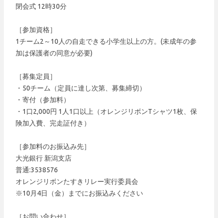
閉会式 12時30分
［参加資格］
1チーム2～10人の自走できる小学生以上の方。(未成年の参
加は保護者の同意が必要)
［募集定員］
・50チーム（定員に達し次第、募集締切）
・寄付（参加料）
・1口2,000円 1人1口以上（オレンジリボンTシャツ1枚、保
険加入費、完走証付き）
［参加料のお振込み先］
大光銀行 新潟支店
普通:3538576
オレンジリボンたすきリレー実行委員会
※10月4日（金）までにお振込みください
［お問い合わせ］