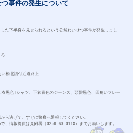
せつ事件の発生について
出した下半身を見せられるという公然わいせつ事件が発生しまし
ろ

あい橋北詰付近道路上

上衣黒色Tシャツ、下衣青色のジーンズ、頭髪黒色、四角いフレー
から逃げて、すぐに警察へ通報してください。

情報提供は見附署（0258-63-0110）までお願いします。
