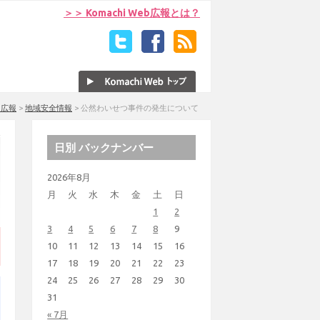
＞＞ Komachi Web広報とは？
eb広報
>
地域安全情報
>
公然わいせつ事件の発生について
日別 バックナンバー
2026年8月
月
火
水
木
金
土
日
1
2
3
4
5
6
7
8
9
10
11
12
13
14
15
16
17
18
19
20
21
22
23
24
25
26
27
28
29
30
31
« 7月