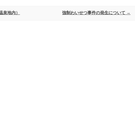
温泉地内）
強制わいせつ事件の発生について
→