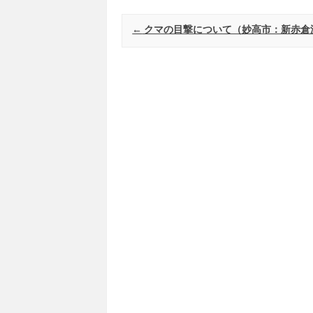
Post navigation
←
クマの目撃について（妙高市：新赤倉