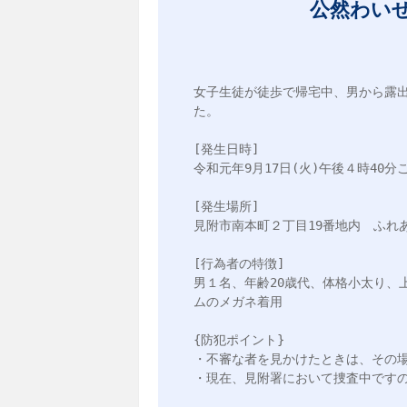
公然わい
女子生徒が徒歩で帰宅中、男から露
た。

[発生日時]

令和元年9月17日(火)午後４時40分こ
[発生場所]

見附市南本町２丁目19番地内　ふれ
[行為者の特徴]

男１名、年齢20歳代、体格小太り、
ムのメガネ着用

{防犯ポイント}

・不審な者を見かけたときは、その場
・現在、見附署において捜査中ですので、