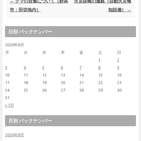
Post navigation
←
クマの目撃について（妙高
火災誤報の連絡（自動火災報
市：田切地内）
知設備）
→
日別 バックナンバー
2026年8月
月
火
水
木
金
土
日
1
2
3
4
5
6
7
8
9
10
11
12
13
14
15
16
17
18
19
20
21
22
23
24
25
26
27
28
29
30
31
« 7月
月別 バックナンバー
2026年8月