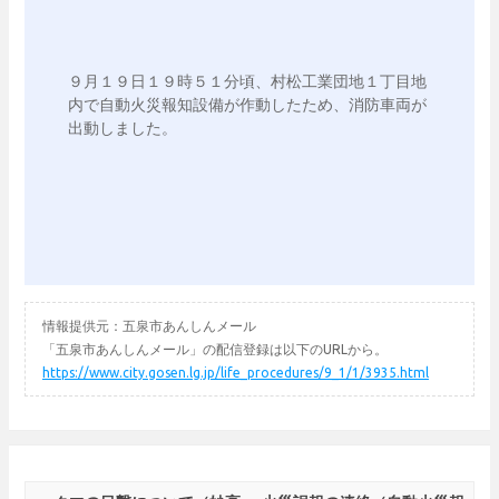
９月１９日１９時５１分頃、村松工業団地１丁目地
内で自動火災報知設備が作動したため、消防車両が
出動しました。 

情報提供元：五泉市あんしんメール
「五泉市あんしんメール」の配信登録は以下のURLから。
https://www.city.gosen.lg.jp/life_procedures/9_1/1/3935.html