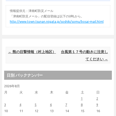
情報提供元：津南町防災メール
「津南町防災メール」の配信登録は以下のURLから。
http://www.town.tsunan.niigata.jp/soshiki/somu/bosai-mail.html
Post navigation
←
熊の目撃情報（村上地区）
台風第１７号の動きに注意し
てください
→
日別 バックナンバー
2026年8月
月
火
水
木
金
土
日
1
2
3
4
5
6
7
8
9
10
11
12
13
14
15
16