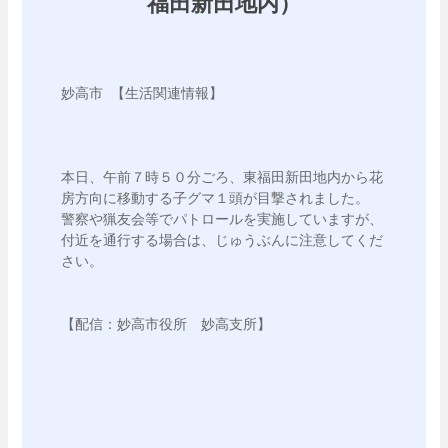
福田新田地内）
妙高市 【生活関連情報】 

本日、午前７時５０分ごろ、東福田新田地内から花
房方向に移動する子グマ１頭が目撃されました。

警察や猟友会等でパトロールを実施していますが、
付近を通行する場合は、じゅうぶんに注意してくだ
さい。

【配信：妙高市役所　妙高支所】
