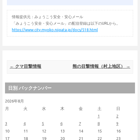
情報提供元：みょうこう安全・安心メール
「みょうこう安全・安心メール」の配信登録は以下のURLから。
https://www.city.myoko.niigata.jp/docs/518.html
Post navigation
←
クマ目撃情報
熊の目撃情報（村上地区）
→
日別 バックナンバー
2026年8月
月
火
水
木
金
土
日
1
2
3
4
5
6
7
8
9
10
11
12
13
14
15
16
17
18
19
20
21
22
23