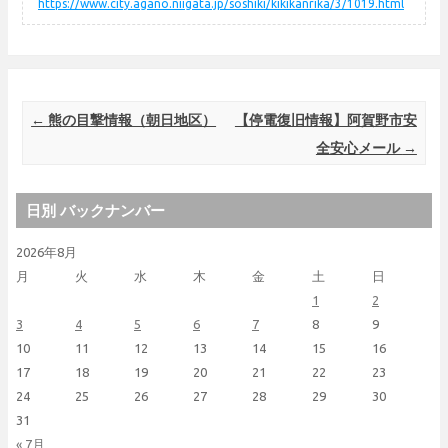
https://www.city.agano.niigata.jp/soshiki/kikikanrika/3/1019.html
Post navigation
←
熊の目撃情報（朝日地区）
【停電復旧情報】阿賀野市安
全安心メール
→
日別 バックナンバー
2026年8月
月
火
水
木
金
土
日
1
2
3
4
5
6
7
8
9
10
11
12
13
14
15
16
17
18
19
20
21
22
23
24
25
26
27
28
29
30
31
« 7月