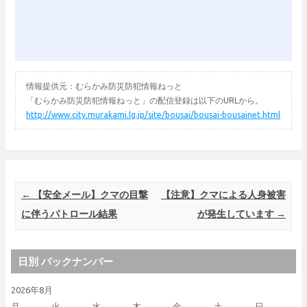
情報提供元：むらかみ防災防犯情報ねっと
「むらかみ防災防犯情報ねっと」の配信登録は以下のURLから。
http://www.city.murakami.lg.jp/site/bousai/bousai-bousainet.html
Post navigation
←
【安全メール】クマの目撃
【注意】クマによる人身被害
に伴うパトロール結果
が発生しています
→
日別 バックナンバー
2026年8月
月
火
水
木
金
土
日