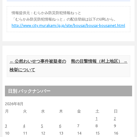
情報提供元：むらかみ防災防犯情報ねっと
「むらかみ防災防犯情報ねっと」の配信登録は以下のURLから。
http://www.city.murakami.lg.jp/site/bousai/bousai-bousainet.html
Post navigation
←
公然わいせつ事件被疑者の
熊の目撃情報（村上地区）
→
検挙について
日別 バックナンバー
2026年8月
月
火
水
木
金
土
日
1
2
3
4
5
6
7
8
9
10
11
12
13
14
15
16