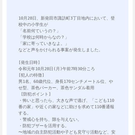
10月28日、新発田市諏訪町3丁目地内において、登
校中の小学生が

「名前何ていうの？」

「学校は何時からなの？」

「家に寄っていきなよ。」

などと声をかけられる事案が発生しました。

[発生日時]

令和元年10月28日(月)午前7時30分ころ

[犯人の特徴]

男1名、60歳代位、身長170センチメートル位、や
せ型、茶色パーカー、茶色サンダル着用

 [防犯ポイント]

・怖いと思ったら、大きな声で逃げ、「こども110
番の家」や近くの家などに助けを求めて110番通報
する。

・警戒心を持ち、隙を与えない。

・防犯ブザーを活用する。

〜地域の自主防犯活動や子ども見守り活動など、安