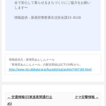
全で安心して暮らせるまちづくりにご協力をお願い
します〜

情報提供：新発田警察署生活安全課23-0110

情報提供元：新発田あんしんメール
「新発田あんしんメール」の配信登録は以下のURLから。
http://www.city.shibata.lg.jp/kurashi/iza/anshin/1007583.html
Post navigation
←
交通情報(日東道夜間通行止
クマ目撃情報
→
め)