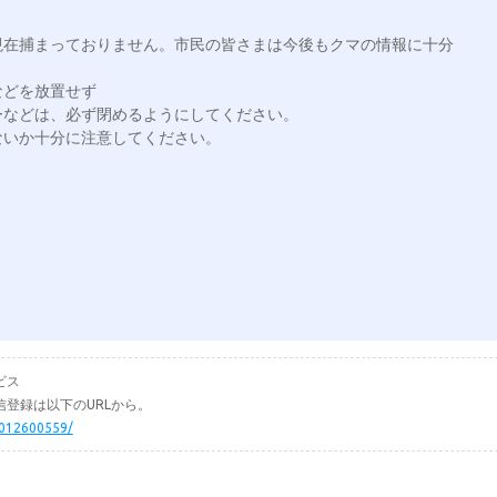
現在捕まっておりません。市民の皆さまは今後もクマの情報に十分
どを放置せず

などは、必ず閉めるようにしてください。

いか十分に注意してください。

ビス
登録は以下のURLから。
5012600559/