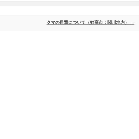
クマの目撃について（妙高市：関川地内）
→