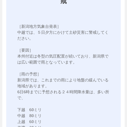
戒
［新潟地方気象台発表］

中越では、５日夕方にかけて土砂災害に警戒してく
ださい。

［要因］

本州付近は冬型の気圧配置が続いており、新潟県で
は広い範囲で雨となっています。

［雨の予想］

新潟県では、これまでの雨により地盤の緩んでいる
地域があります。

6日6時までに予想される２４時間降水量は、多い所
で、

下越　60ミリ

中越　80ミリ

上越　60ミリ
