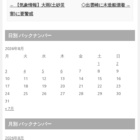
Post navigation
←
【気象情報】大雨(土砂災
◇出雲崎に木造船漂着
→
害)に要警戒
日別 バックナンバー
2026年8月
月
火
水
木
金
土
日
1
2
3
4
5
6
7
8
9
10
11
12
13
14
15
16
17
18
19
20
21
22
23
24
25
26
27
28
29
30
31
« 7月
月別 バックナンバー
2026年8月